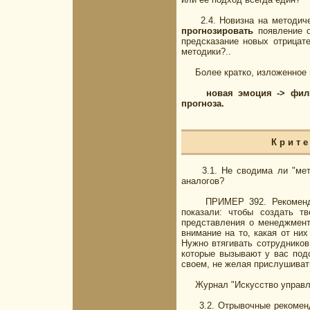
2.4. Новизна на методичес
прогнозировать
появление о
предсказание новых отрицате
методики?..
Более кратко, изложенное в 
новая эмоция -> фил
прогноза.
К р и т
3.1. Не сводима ли "метод
аналогов?
ПРИМЕР 392. Рекомендует 
показали: чтобы создать т
представления о менеджмент
внимание на то, какая от ни
Нужно втягивать сотрудников
которые вызывают у вас подс
своем, не желая прислушиват
Журнал "Искусство управления
3.2. Отрывочные рекомендац