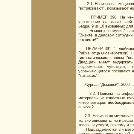
. 2.1. Новизна на эмоционал
"встряхивают", показывают но
ПРИМЕР 390. На некоторы
упражнение: на глазах всей 
бедра. 9 из 10 вызванных для
Немного "помучив" пару, в
"Знайте: в деловом сотрудни
его кисти!"
ПРИМЕР 391. "...любимое уп
Райха, отца биоэнергетики). 
гимнастическим словом "пол
Двадцать минут выдержать
выдерживает, чувствует, 
упражняющегося посещают на
"катарсис".
Журнал "Домовой", 2000 г., N
2.2. Новизна на информац
материалы из известных пуб
интерпретации,
необходимы
ошибок?
2.3. Новизна на методическ
только описывать, но и реш
товары и услуги, рекламу и т.
Подразделяются ли методик
или ее подход всегда един?