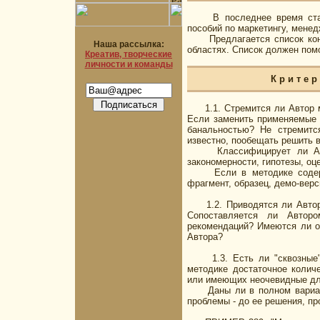
В последнее время стан
пособий по маркетингу, менед
Предлагается список конт
Наша рассылка:
областях. Список должен пом
Креатив, творческие
личности и команды
К р и т е
1.1. Стремится ли Автор мет
Если заменить применяемые 
банальностью? Не стремитс
известно, пообещать решить в
Классифицирует ли Автор
закономерности, гипотезы, о
Если в методике содержит
фрагмент, образец, демо-верс
1.2. Приводятся ли Авто
Сопоставляется ли Автор
рекомендаций? Имеются ли от
Автора?
1.3. Есть ли "сквозные" 
методике достаточное количе
или имеющих неочевидные дл
Даны ли в полном варианте
проблемы - до ее решения, п