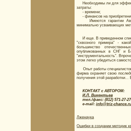
Необходимы ли для эффект
затраты:
- времени;
- финансов на приобретение 
Имеются гарантии Автора
минимально усваивающих мет
И еще. В приведенном списке
"сквозного примера" - как
большинство отечественн
опубликованных в СНГ и Ба
"инструментальность". Впроч
этом легко убедиться самосто
Опыт работы специалисто
фирма охраняет свою
послед
получения этой разработки... 
КОНТАКТ с АВТОРОМ:
И.Л. Викентьев
тел./факс: (812) 571-27-27,
e-mail:
info@triz-chance.r
Лженаука
Ошибки в создании методик к