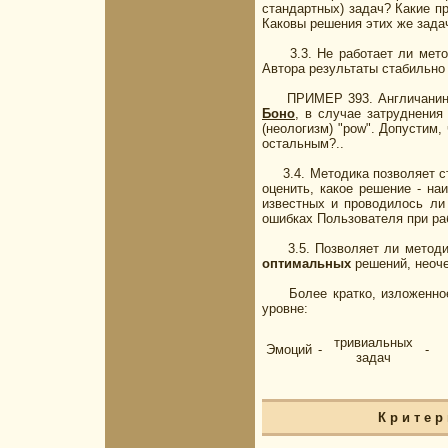
стандартных) задач? Какие п
Каковы решения этих же зада
3.3. Не работает ли методи
Автора результаты стабильно
ПРИМЕР 393. Англичанин, т
Боно
, в случае затруднения
(неологизм) "роw". Допустим,
остальным?..
3.4. Методика позволяет ста
оценить, какое решение - н
известных и проводилось ли
ошибках Пользователя при ра
3.5. Позволяет ли методика
оптимальных
решений, неоче
Более кратко, изложенное в 
уровне:
тривиальных
Эмоций
-
-
задач
К р и т е