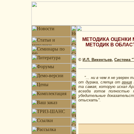
МЕТОДИКА ОЦЕНКИ 
МЕТОДИК В ОБЛАС
©
И.Л. Викентьев
,
Система 
"... ни в чем я не уверен т
от дурака, слепца от
гения
та самая, которую искал А
всегда готов полностью п
убедительные доказательств
отыскать".