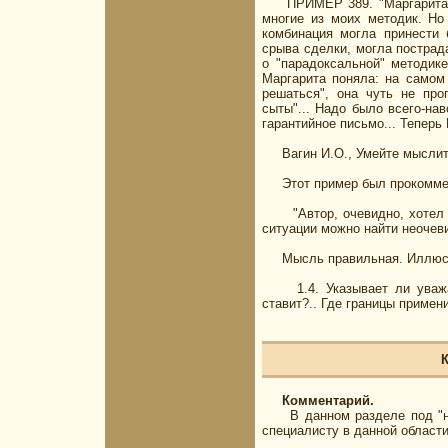
ПРИМЕР 389. "Маргарита, ав
многие из моих методик. Но
комбинация могла принести 
срыва сделки, могла пострад
о "парадоксальной" методике
Маргарита поняла: на самом 
решаться", она чуть не про
сыты"... Надо было всего-на
гарантийное письмо... Теперь
Вагин И.О., Умейте мыслить г
Этот пример был прокоммен
"Автор, очевидно, хотел на
ситуации можно найти неочеви
Мысль правильная. Иллюстр
1.4. Указывает ли уважае
ставит?.. Где границы примен
К
Комментарий.
В данном разделе под "нов
специалисту в данной област